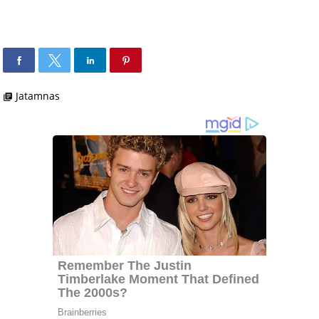
Jatamnas
library_books