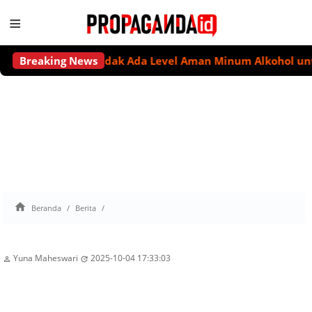
≡
Breaking News
Tidak Ada Level Aman Minum Alkohol untuk J

Beranda
Berita
Yuna Maheswari
2025-10-04 17:33:03

