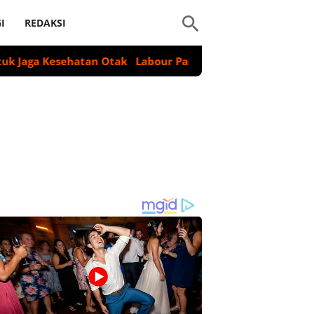
I
REDAKSI
esehatan Otak
Labour Partai Akan Suarakan Deklarasi Geno