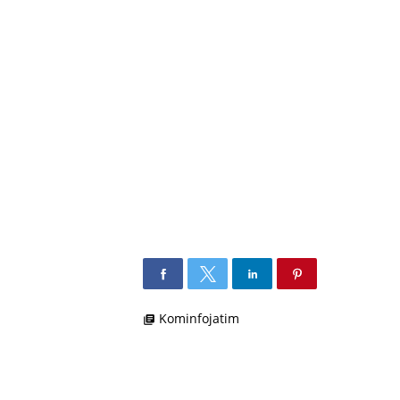
Kominfojatim
library_books