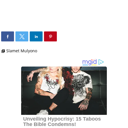
Slamet Mulyono
library_books