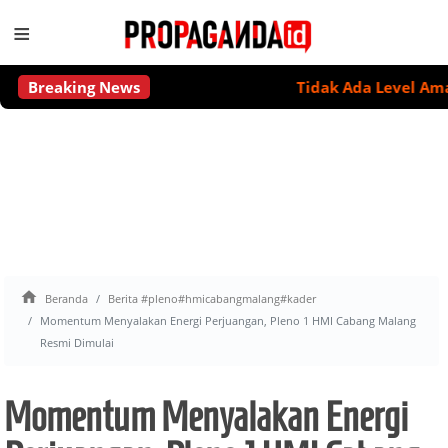
≡
Breaking News
Tidak Ada Level Aman Mi

Beranda
Berita #pleno#hmicabangmalang#kader
Momentum Menyalakan Energi Perjuangan, Pleno 1 HMI Cabang Malang
Resmi Dimulai
Momentum Menyalakan Energi