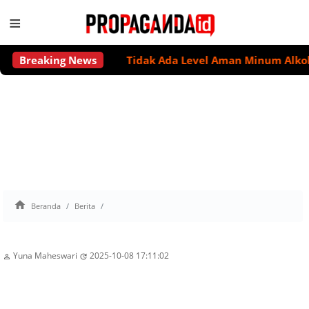
≡
Breaking News
Tidak Ada Level Aman Minum Alkohol u

Beranda
Berita
Yuna Maheswari
2025-10-08 17:11:02

