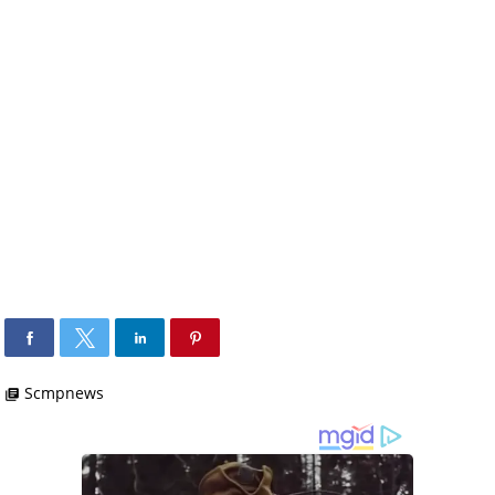
Scmpnews
library_books