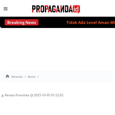
≡
Breaking News
Tidak Ada Level Aman Minum A

Beranda
Berita
Renata Fransiska
2025-10-05 01:22:02

