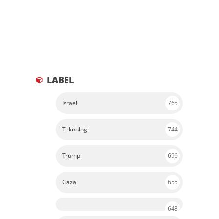
Teknologi
744
Trump
696
Gaza
655
643
Donald Trump
616
Ekonomi
569
Ai
561
Kesehatan
527