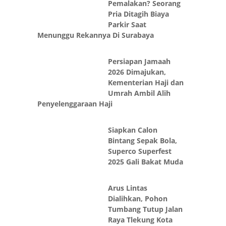
Siapkan Calon
Bintang Sepak Bola,
Superco Superfest
2025 Gali Bakat Muda
Arus Lintas
Dialihkan, Pohon
Tumbang Tutup Jalan
Raya Tlekung Kota
Batu
FIB UB Kembali
Perkuat Diplomasi
Budaya di Guilin,
Komunitas Tionghoa
Gelar Pagelaran Seni
Majelis Hakim Beri
Tenggat 14 Hari