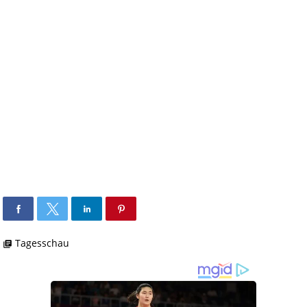
Tagesschau
library_books