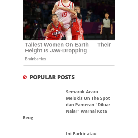
POPULAR POSTS
Semarak Acara
Melukis On The Spot
dan Pameran "Diluar
Nalar" Warnai Kota
Reog
Ini Parkir atau
Pemalakan? Seorang
Pria Ditagih Biaya
Parkir Saat
Menunggu Rekannya Di Surabaya
Persiapan Jamaah
2026 Dimajukan,
Kementerian Haji dan
Umrah Ambil Alih
Penyelenggaraan Haji