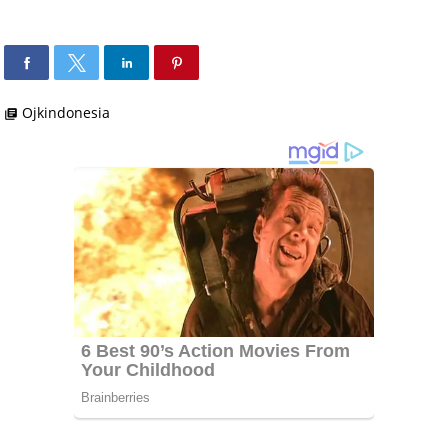
Ojkindonesia
library_books