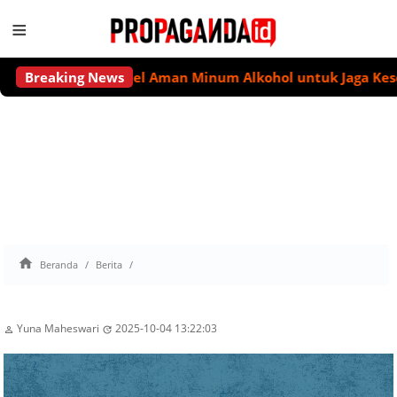
≡
Tidak Ada Level Aman Minum Alkohol untuk Jaga Kesehata
Breaking News

Beranda
Berita
Yuna Maheswari
2025-10-04 13:22:03

