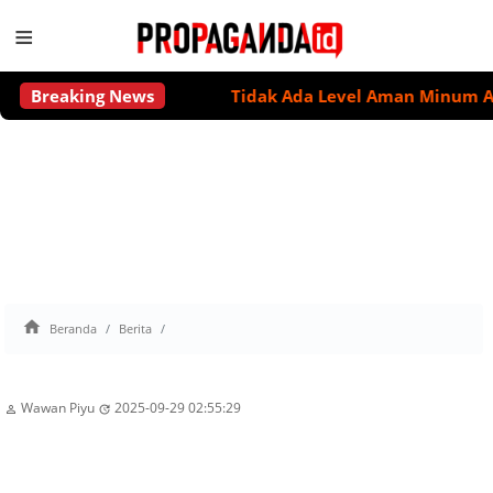
≡
Breaking News
Tidak Ada Level Aman Minum Alkoho

Beranda
Berita
Wawan Piyu
2025-09-29 02:55:29

