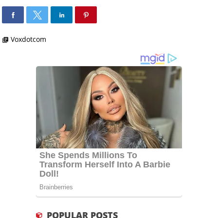
Voxdotcom
library_books
POPULAR POSTS