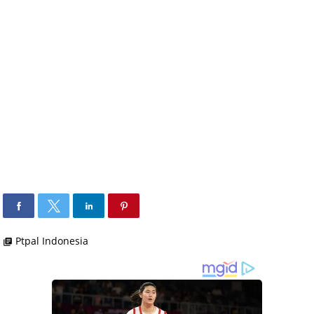
Ptpal Indonesia
library_books