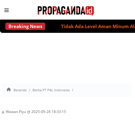
≡
Breaking News
Tidak Ada Level Aman Minum Alkohol 

Beranda
Berita PT PAL Indonesia
Wawan Piyu
2025-09-28 18:33:15

