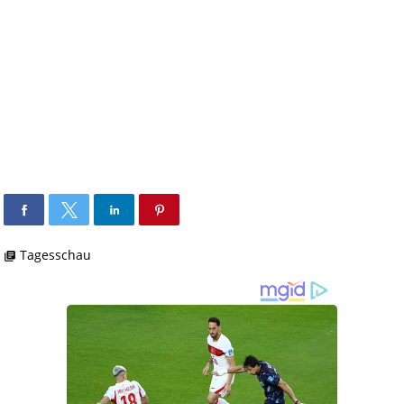
Tagesschau
library_books