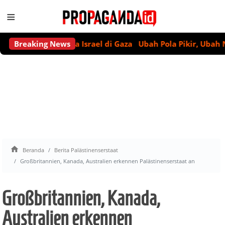
≡
larasi Genosida Israel di Gaza
Breaking News
Ubah Pola Pikir, Ubah Nasi

Beranda
Berita Palästinenserstaat
Großbritannien, Kanada, Australien erkennen Palästinenserstaat an
Großbritannien, Kanada,
Australien erkennen