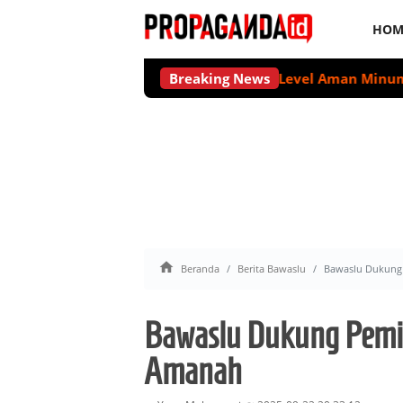
HOM
Tidak Ada Level Aman Minum Alkohol u
Breaking News

Beranda
Berita Bawaslu
Bawaslu Dukung
Bawaslu Dukung Pemil
Amanah