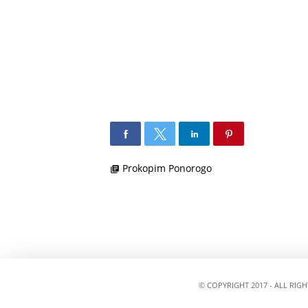
Prokopim Ponorogo
library_books
© COPYRIGHT 2017 - ALL RIG