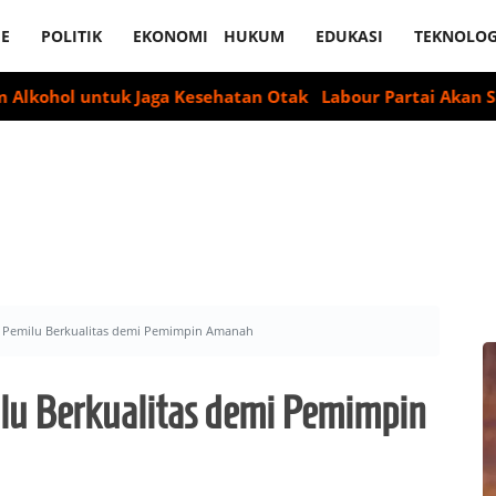
E
POLITIK
EKONOMI
HUKUM
EDUKASI
TEKNOLOG
ntuk Jaga Kesehatan Otak
Labour Partai Akan Suarakan Dek
 Pemilu Berkualitas demi Pemimpin Amanah
u Berkualitas demi Pemimpin