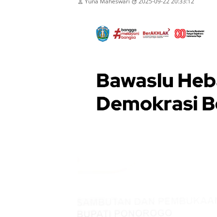
Yuna Maheswari
2025-09-22 20:33:12

