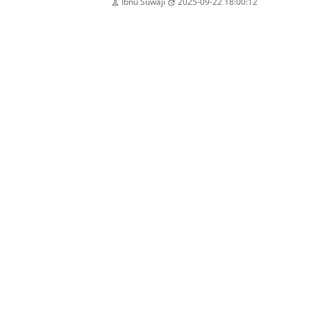
Ibnu Suwaji
2025-09-22 18:00:12

