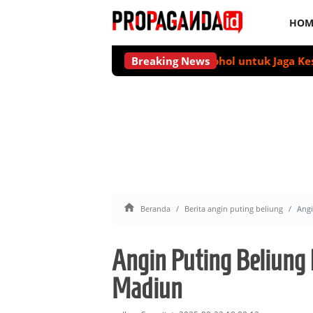
HOM
dak Ada Level Aman Minum Alkohol untuk Jaga Kesehatan 
Breaking News

Beranda
Berita angin puting beliung
Angi
Angin Puting Beliung
Madiun