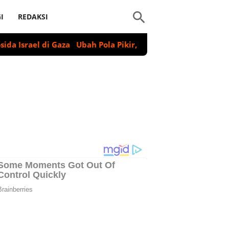
I
REDAKSI
l di Gaza
Ubah Pola Pikir, Ubah Nasib: Kunci Menuju Kehi