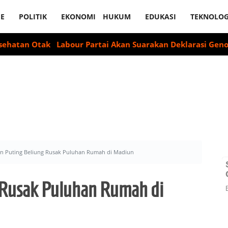
E
POLITIK
EKONOMI
HUKUM
EDUKASI
TEKNOLOG
Otak
Labour Partai Akan Suarakan Deklarasi Genosida Israe
n Puting Beliung Rusak Puluhan Rumah di Madiun
 Rusak Puluhan Rumah di