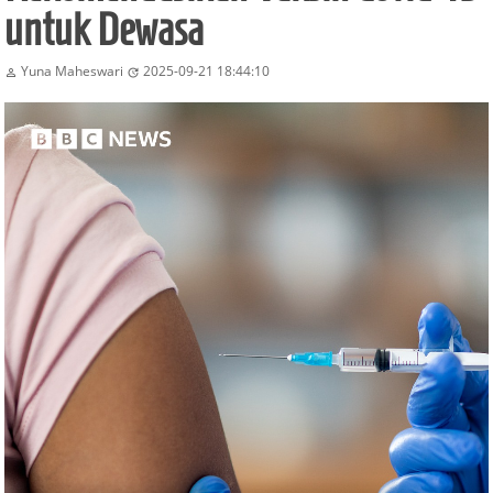
untuk Dewasa
Yuna Maheswari
2025-09-21 18:44:10

