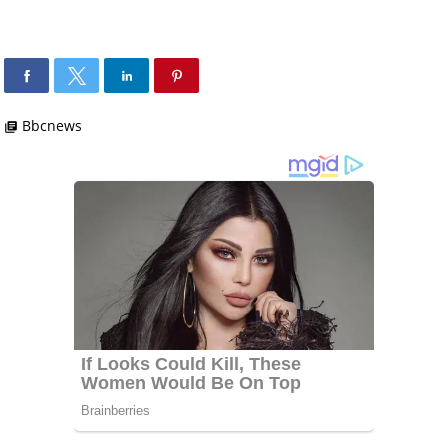
Bbcnews
library_books