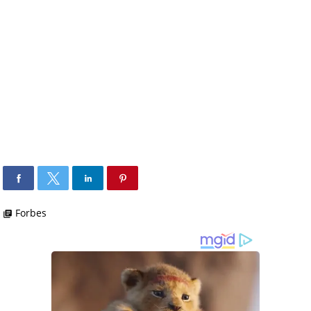
Forbes
library_books