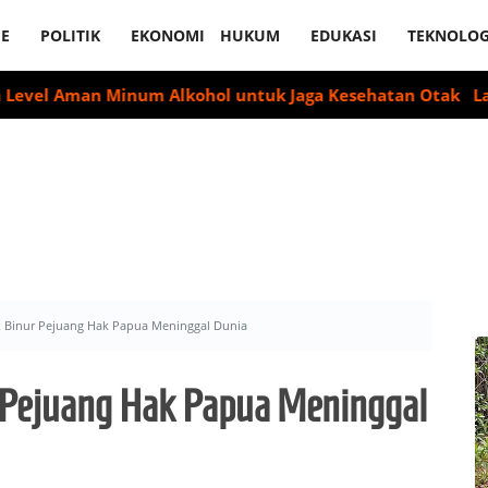
E
POLITIK
EKONOMI
HUKUM
EDUKASI
TEKNOLOG
Aman Minum Alkohol untuk Jaga Kesehatan Otak
Labour Pa
ax Binur Pejuang Hak Papua Meninggal Dunia
r Pejuang Hak Papua Meninggal