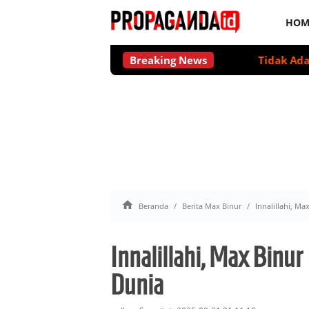
HOM
Breaking News
Tidak Ada Level 

Beranda
Berita Max Binur
Innalillahi, M
Innalillahi, Max Binu
Dunia