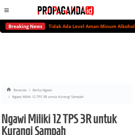
≡
Breaking News
Tidak Ada Level Aman Minum Alkohol untu

Beranda
Berita Ngawi
Ngawi Miliki 12 TPS 3R untuk Kurangi Sampah
Ngawi Miliki 12 TPS 3R untuk
Kurangi Sampah