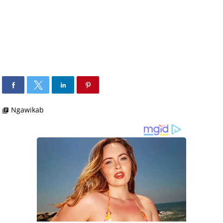
Ngawikab
library_books