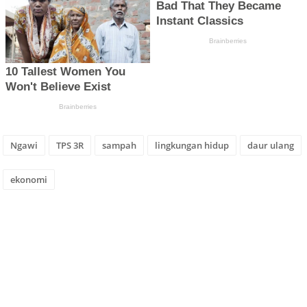
Ngawi
TPS 3R
sampah
lingkungan hidup
daur ulang
ekonomi