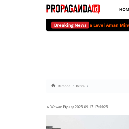
HOM
Tidak Ada Level Aman Minum Alkoho
Breaking News

Beranda
Berita
Wawan Piyu
2025-09-17 17:44:25

