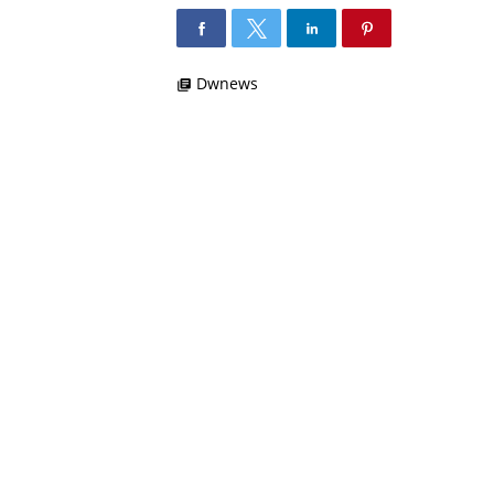
Dwnews
library_books