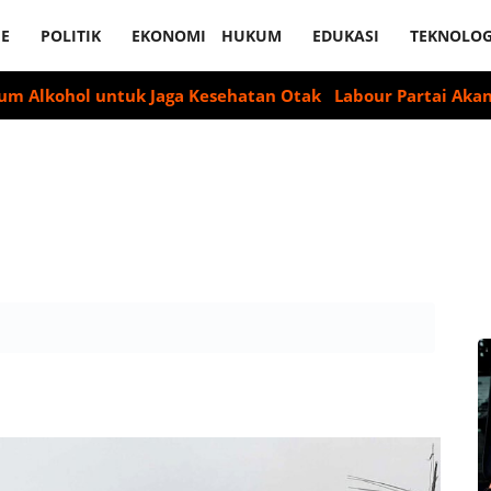
E
POLITIK
EKONOMI
HUKUM
EDUKASI
TEKNOLOG
l untuk Jaga Kesehatan Otak
Labour Partai Akan Suarakan 