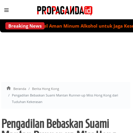
≡
idak Ada Level Aman Minum Alkohol untuk Jaga Kesehatan
Breaking News

Beranda
Berita Hong Kong
Pengadilan Bebaskan Suami Mantan Runner-up Miss Hong Kong dari
Tuduhan Kekerasan
Pengadilan Bebaskan Suami