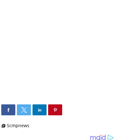
Scmpnews
library_books