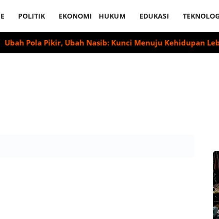
E
POLITIK
EKONOMI
HUKUM
EDUKASI
TEKNOLOG
ola Pikir, Ubah Nasib: Kunci Menuju Kehidupan Lebih Baik