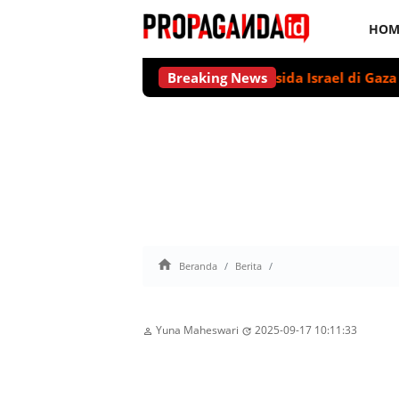
HOM
ai Akan Suarakan Deklarasi Genosida Israel di Gaza
Breaking News
Ubah P

Beranda
Berita
Yuna Maheswari
2025-09-17 10:11:33

