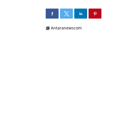
Antaranewscom
library_books