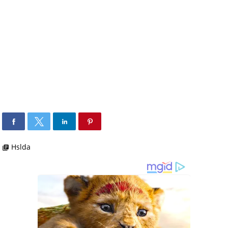
Hslda
library_books