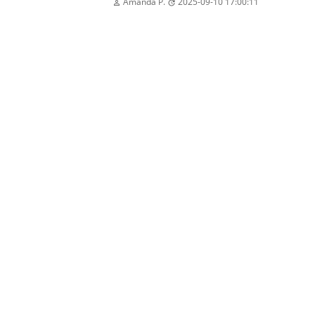
Amanda P.
2025-09-10 17:00:11

