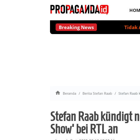
HOM
Breaking News
Tidak Ada Leve

Beranda
Berita Stefan Raab
Stefan Raab 
Stefan Raab kündigt n
Show' bei RTL an