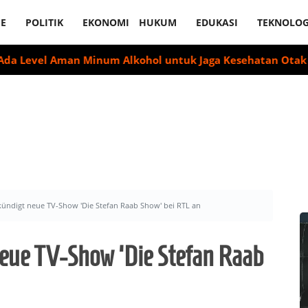
E
POLITIK
EKONOMI
HUKUM
EDUKASI
TEKNOLOG
l Aman Minum Alkohol untuk Jaga Kesehatan Otak
Labour 
kündigt neue TV-Show 'Die Stefan Raab Show' bei RTL an
eue TV-Show 'Die Stefan Raab