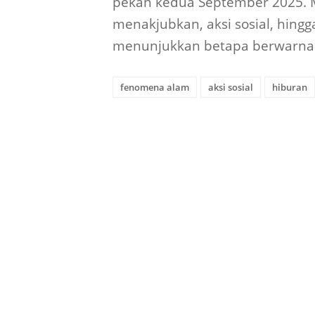
pekan kedua September 2025. 
menakjubkan, aksi sosial, hin
menunjukkan betapa berwarnanya
fenomena alam
aksi sosial
hiburan