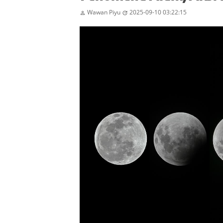
Wawan Piyu
2025-09-10 03:22:15

