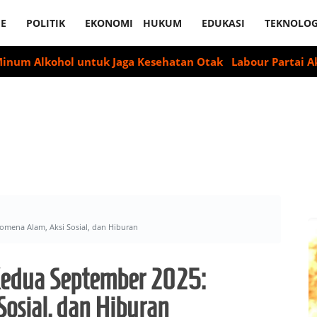
E
POLITIK
EKONOMI
HUKUM
EDUKASI
TEKNOLOG
hol untuk Jaga Kesehatan Otak
Labour Partai Akan Suarak
omena Alam, Aksi Sosial, dan Hiburan
 Kedua September 2025:
osial, dan Hiburan