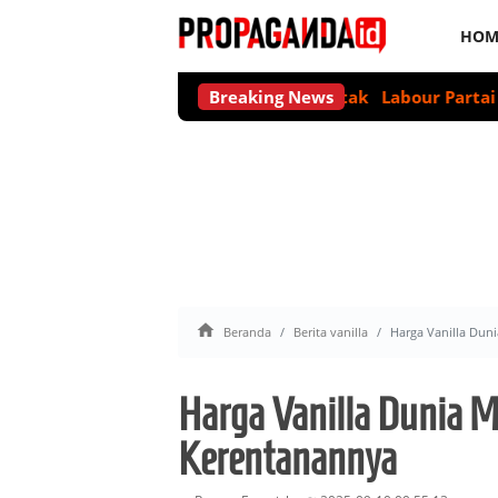
HOM
kohol untuk Jaga Kesehatan Otak
Breaking News
Labour Partai Akan Suar

Beranda
Berita vanilla
Harga Vanilla Dun
Harga Vanilla Dunia 
Kerentanannya