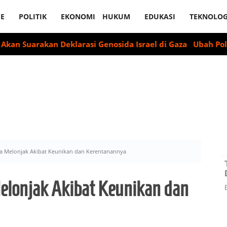
E
POLITIK
EKONOMI
HUKUM
EDUKASI
TEKNOLOG
akan Deklarasi Genosida Israel di Gaza
Ubah Pola Pikir, 
ia Melonjak Akibat Keunikan dan Kerentanannya
Melonjak Akibat Keunikan dan