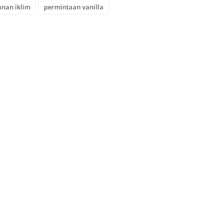
anan iklim
permintaan vanilla