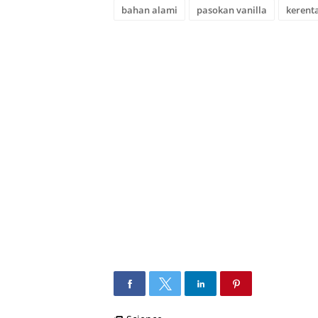
bahan alami
pasokan vanilla
kerent