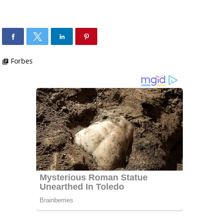
Forbes
library_books