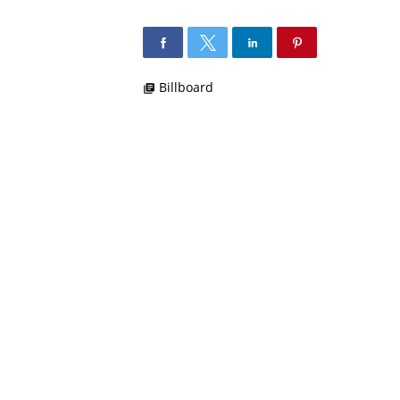
Billboard
library_books