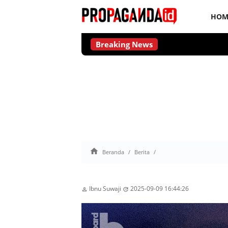
HOM
Breaking News

Beranda
Berita
Ibnu Suwaji
2025-09-09 16:44:26

