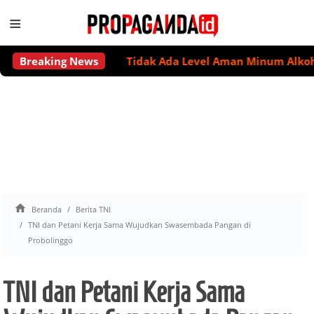
≡
Breaking News
Tidak Ada Level Aman Minum Alkohol untu

Beranda
Berita TNI
TNI dan Petani Kerja Sama Wujudkan Swasembada Pangan di
Probolinggo
TNI dan Petani Kerja Sama