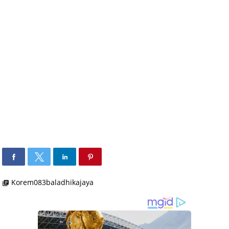
Korem083baladhikajaya
library_books