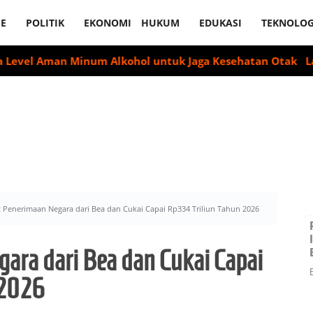
E
POLITIK
EKONOMI
HUKUM
EDUKASI
TEKNOLOG
Aman Minum Alkohol untuk Jaga Kesehatan Otak
Labour Par
t Penerimaan Negara dari Bea dan Cukai Capai Rp334 Triliun Tahun 2026
ara dari Bea dan Cukai Capai
 2026