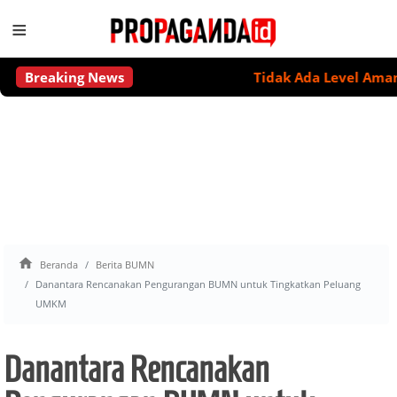
≡
Breaking News
Tidak Ada Level Aman Minu

Beranda
Berita BUMN
Danantara Rencanakan Pengurangan BUMN untuk Tingkatkan Peluang
UMKM
Danantara Rencanakan