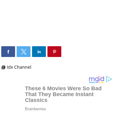
Idx Channel
library_books