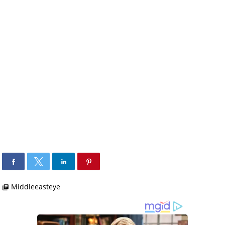
Middleeasteye
library_books