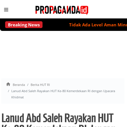
≡
Breaking News
Tidak Ada Level Aman Minum Al

Beranda
Berita HUT RI
Lanud Abd Saleh Rayakan HUT Ke-80 Kemerdekaan RI dengan Upacara
Khidmat
Lanud Abd Saleh Rayakan HUT