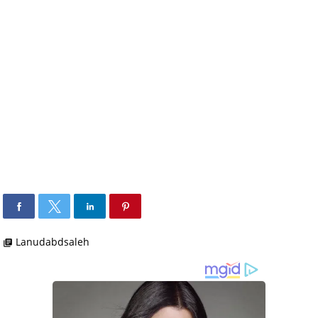
Lanudabdsaleh
library_books