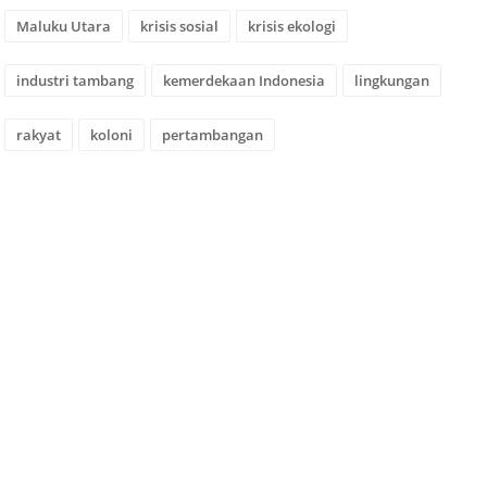
Maluku Utara
krisis sosial
krisis ekologi
industri tambang
kemerdekaan Indonesia
lingkungan
rakyat
koloni
pertambangan