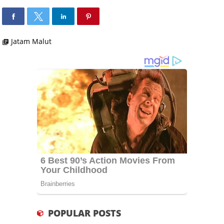
Jatam Malut
library_books
POPULAR POSTS