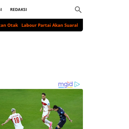
I
REDAKSI
Labour Partai Akan Suarakan Deklarasi Genosida Israel di