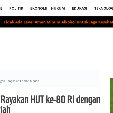
E
POLITIK
EKONOMI
HUKUM
EDUKASI
TEKNOLOG
Ada Level Aman Minum Alkohol untuk Jaga Kesehatan Otak
engan Rangkaian Lomba Meriah
 Rayakan HUT ke-80 RI dengan
iah