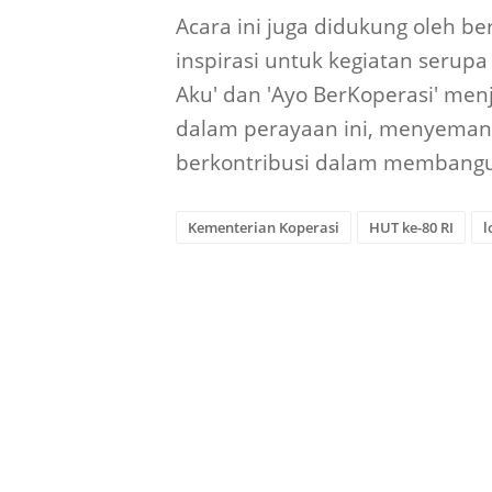
Acara ini juga didukung oleh b
inspirasi untuk kegiatan serup
Aku' dan 'Ayo BerKoperasi' men
dalam perayaan ini, menyemanga
berkontribusi dalam membangu
Kementerian Koperasi
HUT ke-80 RI
l