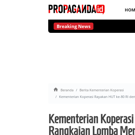
HOM
Breaking News
Tidak 

Beranda
Berita Kementerian Koperasi
Kementerian Koperasi Rayakan HUT ke-80 RI d
Kementerian Koperasi
Rangkaian Lomba Mer