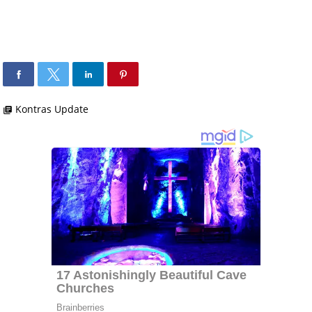
Kontras Update
library_books