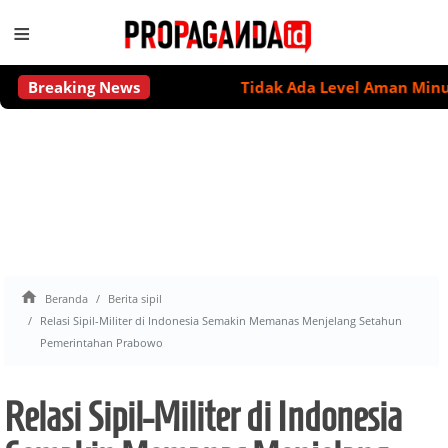
≡
Breaking News
Tidak Ada Level Aman Minum Alko

Beranda
Berita sipil
Relasi Sipil-Militer di Indonesia Semakin Memanas Menjelang Setahun
Pemerintahan Prabowo
Relasi Sipil-Militer di Indonesia