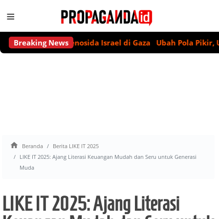
≡
 Deklarasi Genosida Israel di Gaza
Breaking News
Ubah Pola Pikir, Ubah 

Beranda
Berita LIKE IT 2025
LIKE IT 2025: Ajang Literasi Keuangan Mudah dan Seru untuk Generasi
Muda
LIKE IT 2025: Ajang Literasi