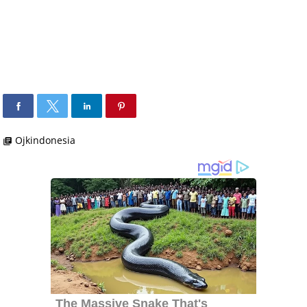
Ojkindonesia
library_books