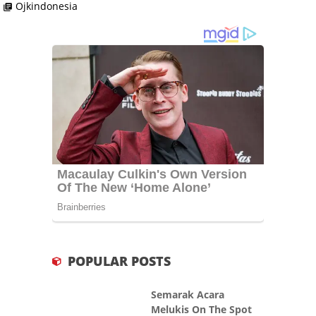
Ojkindonesia
library_books
POPULAR POSTS
Semarak Acara
Melukis On The Spot
dan Pameran "Diluar