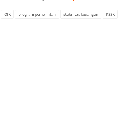
OJK
program pemerintah
stabilitas keuangan
KSSK