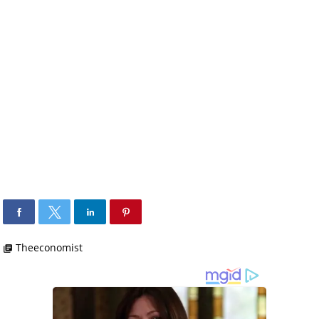
Theeconomist
library_books