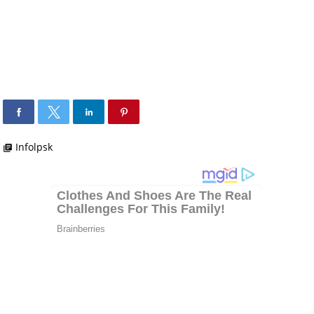
Infolpsk
library_books