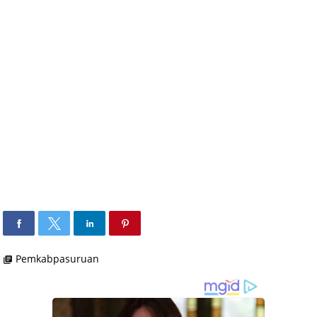
Pemkabpasuruan
library_books