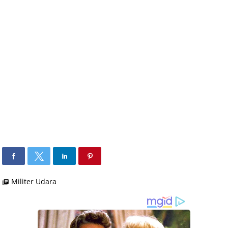
Militer Udara
library_books