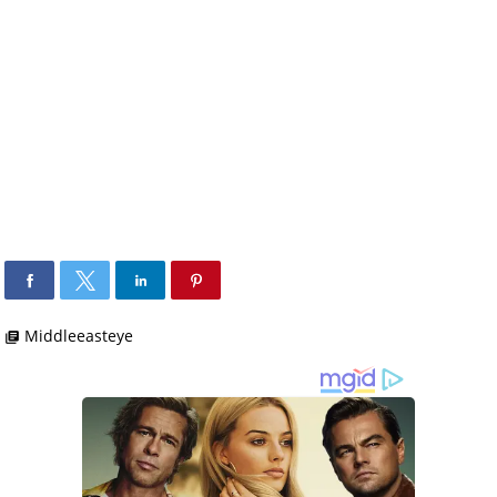
Middleeasteye
library_books