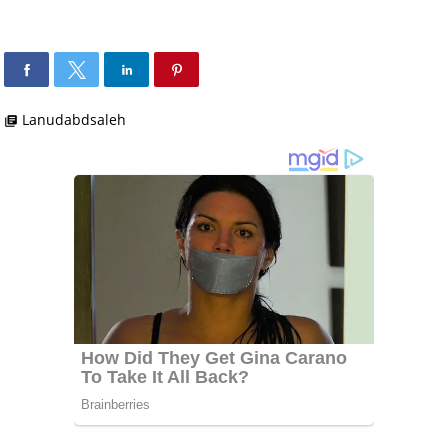
Lanudabdsaleh
library_books