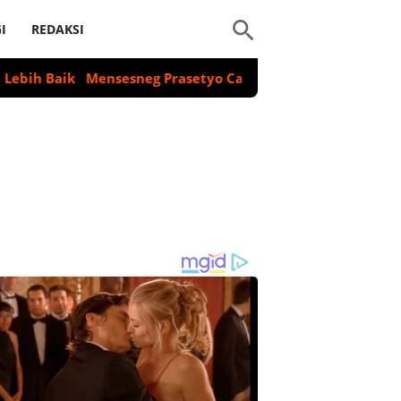
I
REDAKSI
ik
Mensesneg Prasetyo Cari Solusi Setelah Kartu Identita