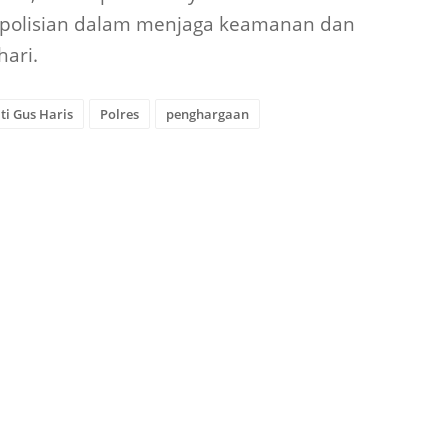
epolisian dalam menjaga keamanan dan
hari.
ti Gus Haris
Polres
penghargaan