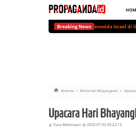
HOM
artai Akan Suarakan Deklarasi Genosida Israel di Gaza
Breaking News
Uba

Beranda
Berita Hari Bhayangkara
Upacara
Upacara Hari Bhayangk
Yuna Maheswari
2025-07-02 05:22:13

