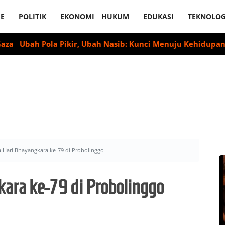
E
POLITIK
EKONOMI
HUKUM
EDUKASI
TEKNOLOG
h Pola Pikir, Ubah Nasib: Kunci Menuju Kehidupan Lebih Ba
 Hari Bhayangkara ke-79 di Probolinggo
ara ke-79 di Probolinggo