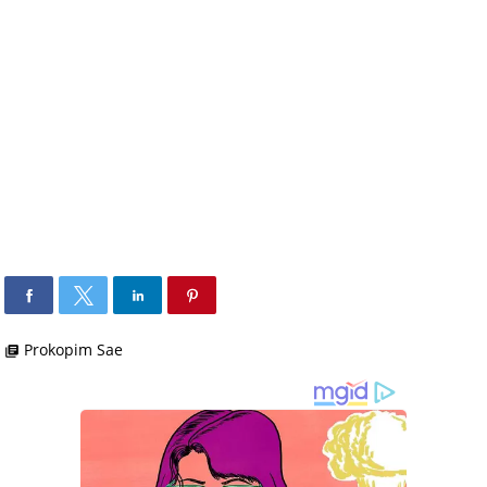
Prokopim Sae
library_books