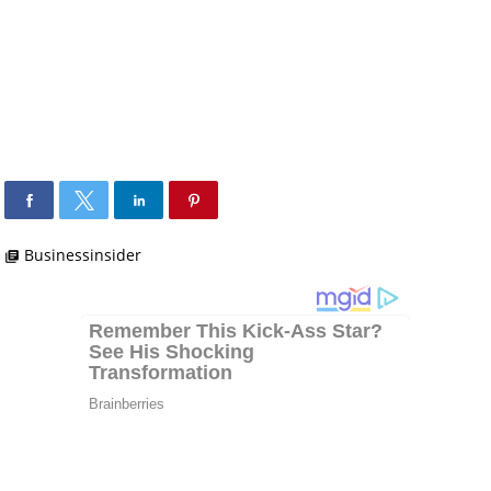
Businessinsider
library_books