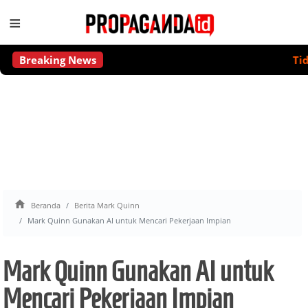
≡
Breaking News
Tidak Ad

Beranda
Berita Mark Quinn
Mark Quinn Gunakan AI untuk Mencari Pekerjaan Impian
Mark Quinn Gunakan AI untuk
Mencari Pekerjaan Impian