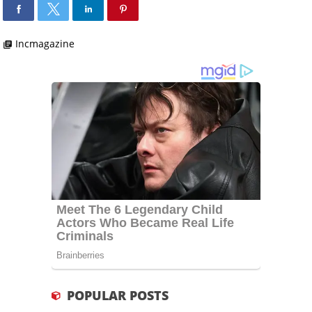
Incmagazine
library_books
POPULAR POSTS