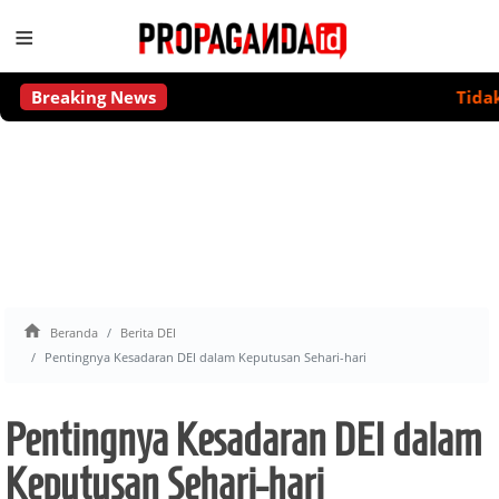
≡
Breaking News
Tidak Ada 

Beranda
Berita DEI
Pentingnya Kesadaran DEI dalam Keputusan Sehari-hari
Pentingnya Kesadaran DEI dalam
Keputusan Sehari-hari