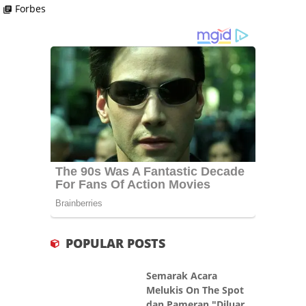
Forbes
library_books
POPULAR POSTS
Semarak Acara
Melukis On The Spot
dan Pameran "Diluar