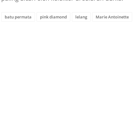
batu permata
pink diamond
lelang
Marie Antoinette