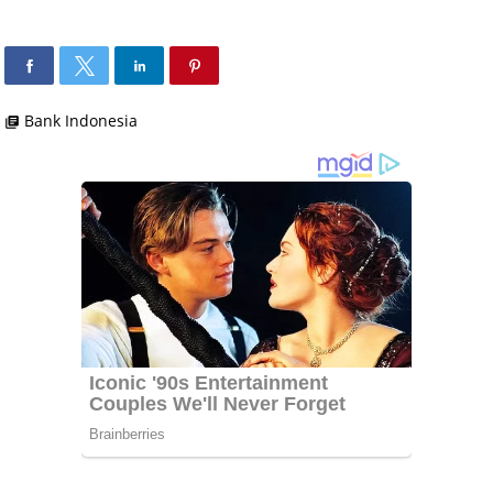
Bank Indonesia
library_books