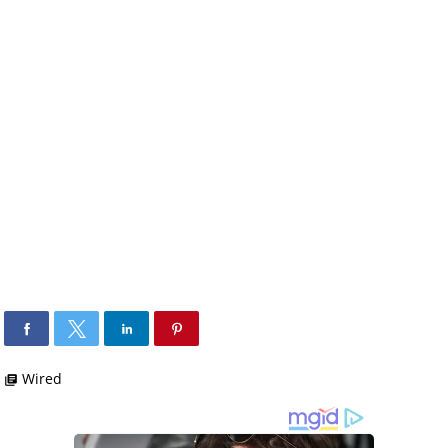
Wired
library_books