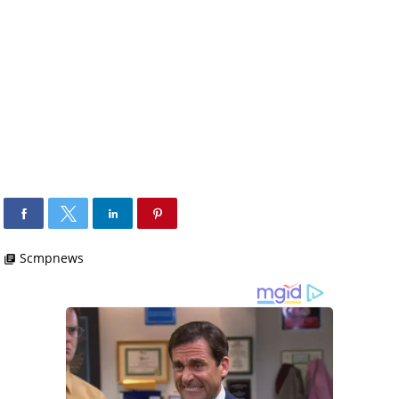
Scmpnews
library_books