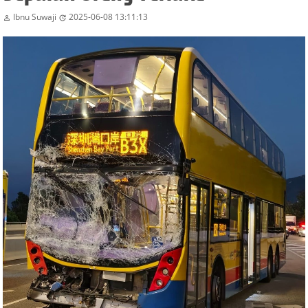
Ibnu Suwaji
2025-06-08 13:11:13

