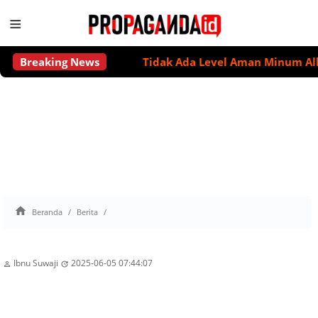
≡
Breaking News
Tidak Ada Level Aman Minum Alkohol

Beranda
Berita
Ibnu Suwaji
2025-06-05 07:44:07

