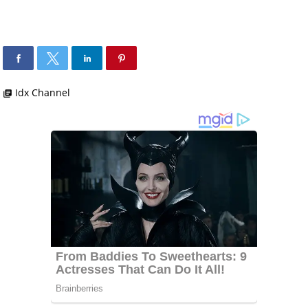
Idx Channel
library_books